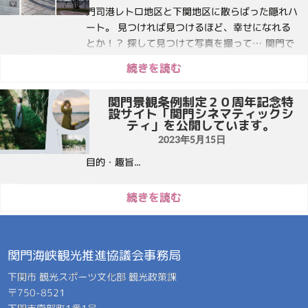
お手続き可能です。クレジットカードはもちろ
門司港レトロ地区と下関地区に散らばった隠れハ
ん、「PayPay」や「auPAY」などのQRコード決
ート。 見つければ見つけるほど、幸せになれる
済でも支払可能です。 ■チケットの概要 ◯サン
とか！？ 探して見つけて写真を撮って… 関門で
デン1dayパス 1日券...
フォトジェニックな旅の思い出を。
続きを読む
関門景観条例制定２０周年記念特
設サイト「関門シネマティックシ
ティ」を公開しています。
2023年5月15日
目的・趣旨...
続きを読む
関門海峡観光推進協議会事務局
下関市 観光スポーツ文化部 観光政策課
〒750-8521