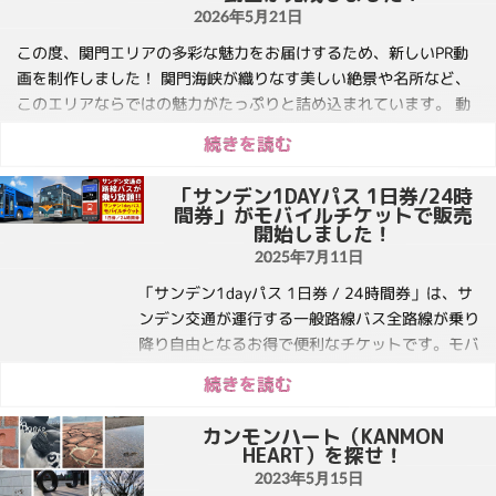
2026年5月21日
この度、関門エリアの多彩な魅力をお届けするため、新しいPR動
画を制作しました！ 関門海峡が織りなす美しい絶景や名所など、
このエリアならではの魅力がたっぷりと詰め込まれています。 ​動
画は以下よりご視聴いただけます。ぜひご覧ください！ 関門海峡
続きを読む
の景色やレトロな街並み、そこに流れる静かな時間―――。 関門
エリアならではの魅力を、ショートドラマ仕立てでお届けしま
「サンデン1DAYパス 1日券/24時
す。 今回公開した４作品のうち、 「レトロの窓」には、下関市出
間券」がモバイルチケットで販売
身のソプラノ歌手・野々村彩乃さんも出演。 見慣れた景色の中に
開始しました！
ある、 ”物語になる瞬間”をぜひ感じてみてください。...
2025年7月11日
「サンデン1dayパス 1日券 / 24時間券」は、サ
ンデン交通が運行する一般路線バス全路線が乗り
降り自由となるお得で便利なチケットです。モバ
イルチケット限定で販売する24時間券は利用開
続きを読む
始から日付をまたいだ翌日の同時刻まで継続して
使えるため、宿泊して観光を楽しみたい方にぴっ
カンモンハート（KANMON
たりです。モバイルチケットのため、24時間い
HEART）を探せ！
つでもどこでも、お手持ちのスマートフォンから
2023年5月15日