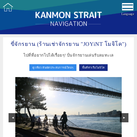
Language
ขี่จักรยาน (ร้านเช่าจักรยาน "JOYiNT โมจิโค")
ไปที่ที่อยากไปได้เรื่อยๆ! ปั่นจักรยานเล่นรับลมทะเล
ดู/เที่ยว/สัมผัสประสบการณ์ใหม่ๆ
พื้นที่ท่าเรือโมจิโค