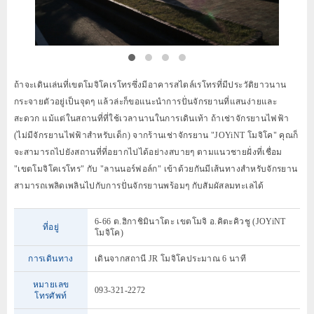
ถ้าจะเดินเล่นที่เขตโมจิโคเรโทรซึ่งมีอาคารสไตล์เรโทรที่มีประวัติยาวนาน
กระจายตัวอยู่เป็นจุดๆ แล้วล่ะก็ขอแนะนำการปั่นจักรยานที่แสนง่ายและ
สะดวก แม้แต่ในสถานที่ที่ใช้เวลานานในการเดินเท้า ถ้าเช่าจักรยานไฟฟ้า
(ไม่มีจักรยานไฟฟ้าสำหรับเด็ก) จากร้านเช่าจักรยาน "JOYiNT โมจิโค" คุณก็
จะสามารถไปยังสถานที่ที่อยากไปได้อย่างสบายๆ ตามแนวชายฝั่งที่เชื่อม
"เขตโมจิโคเรโทร" กับ "ลานนอร์ฟอล์ก" เข้าด้วยกันมีเส้นทางสำหรับจักรยาน
สามารถเพลิดเพลินไปกับการปั่นจักรยานพร้อมๆ กับสัมผัสลมทะเลได้
6-66 ต.ฮิกาชิมินาโตะ เขตโมจิ อ.คิตะคิวชู (JOYiNT
ที่อยู่
โมจิโค)
การเดินทาง
เดินจากสถานี JR โมจิโคประมาณ 6 นาที
หมายเลข
093-321-2272
โทรศัพท์